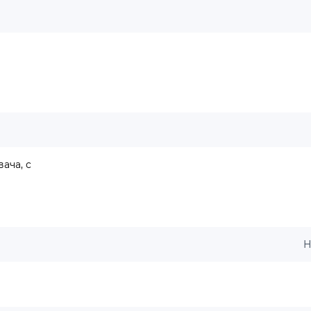
ача, с
Н