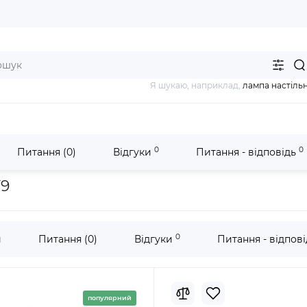
Я шукаю, наприклад,
лампа настіль
0
0
Питання (0)
Відгуки
Питання - відповідь
у Schneider Electric
Easy9 Автоматичні вимикачі 4.5 kA
Авт. 
Y9
0
и
Питання (0)
Відгуки
Питання - відпов
популярний