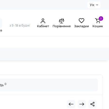
Ук
0
з 9 -18 в будні
Кабінет
Порівняння
Закладки
Кошик
на
вимикач 16А 1-полюс х-ка З EASY9
0
ідь