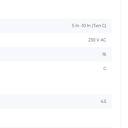
5 In -10 In (Тип С)
230 V AC
16
C
4.5