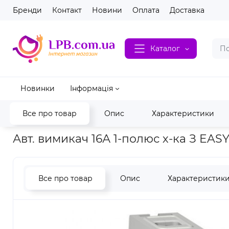
Бренди
Контакт
Новини
Оплата
Доставка
Каталог
Новинки
Інформація
Все про товар
Опис
Характеристики
Головна
Електрика
НВА обладнання
Обладнання захист
Авт. вимикач 16А 1-полюс х-ка З EAS
Все про товар
Опис
Характеристик