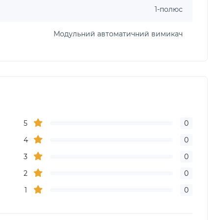
1-полюс
Модульний автоматичний вимикач
5
0
4
0
3
0
2
0
1
0