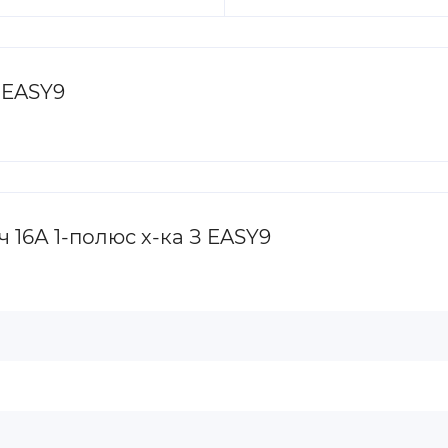
 EASY9
 16А 1-полюс х-ка З EASY9