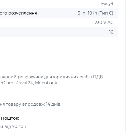
Easy9
ого розчеплення -
5 In -10 In (Тип С)
230 V AC
16
тівковий розрахунок для юридичних осіб з ПДВ,
terCard, Privat24, Monobank
я товару впродовж 14 днів
ю Поштою
и від 70 грн