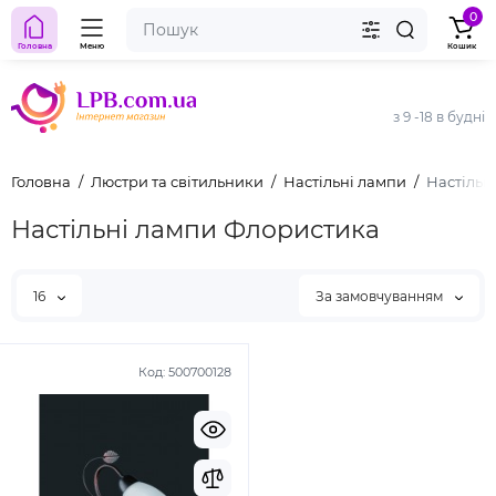
0
Головна
Меню
Кошик
з 9 -18 в будні
Головна
Люстри та світильники
Настільні лампи
Настільн
Настільні лампи Флористика
16
За замовчуванням
Код:
500700128