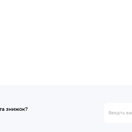
популярний
явності
Немає в наявності
 BC-5A-W
DATAKOM D-500-MK3
ективний зарядний
Багатофункціональний к
генератора/двигуна/АВР
J1939
18794.00 ₴
 та знижок?