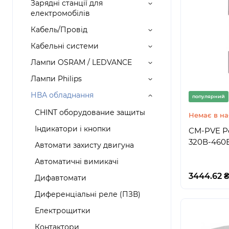
Зарядні станції для
електромобілів
Кабель/Провід
Кабельні системи
Лампи OSRAM / LEDVANCE
Лампи Philips
НВА обладнання
популярний
CHINT оборудование защиты
Немає в на
Індикатори і кнопки
CM-PVE Р
320В-460
Автомати захисту двигуна
Автоматичні вимикачі
3444.62 
Дифавтомати
Диференціальні реле (ПЗВ)
Електрощитки
Контактори