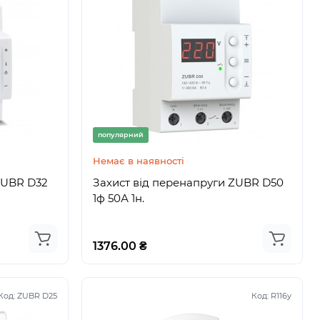
популярний
Немає в наявності
ZUBR D32
Захист від перенапруги ZUBR D50
1ф 50А 1н.
1376.00 ₴
Код:
ZUBR D25
Код:
R116y