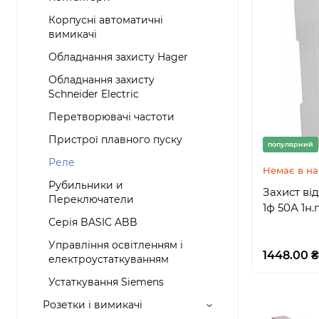
Корпусні автоматичні
вимикачі
Обладнання захисту Hager
Обладнання захисту
Schneider Electric
Перетворювачі частоти
Пристрої плавного пуску
популярний
Реле
Немає в на
Рубильники и
Захист ві
Переключатели
1ф 50А 1н.
Серія BASIC ABB
Управління освітленням і
1448.00 ₴
електроустаткуванням
Устаткування Siemens
Розетки і вимикачі