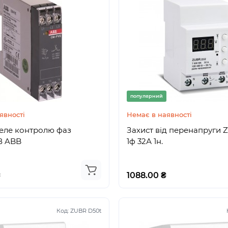
популярний
явності
Немає в наявності
еле контролю фаз
Захист від перенапруги 
В ABB
1ф 32А 1н.
₴
1088.00 ₴
Код:
ZUBR D50t