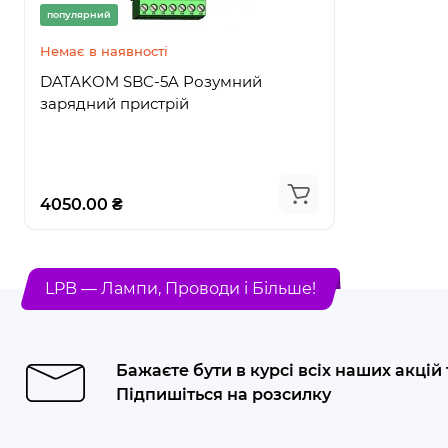
популярний
популярний
Немає в наявності
Немає в на
DATAKOM SBC-5A Розумний
DATAKOM
зарядний пристрій
Високоеф
пристрій
4050.00 ₴
3726.00 ₴
LPB — Лампи, Проводи і Більше!
Бажаєте бути в курсі всіх наших акцій
Підпишіться на розсилку