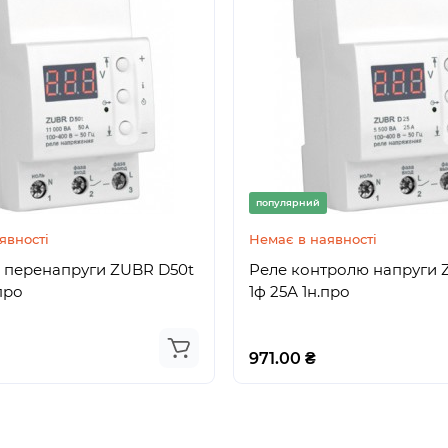
популярний
явності
Немає в наявності
д перенапруги ZUBR D50t
Реле контролю напруги 
про
1ф 25А 1н.про
971.00 ₴