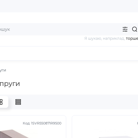
Я шукаю, наприклад,
торш
уги
пруги
Код:
1SVR550871R9500