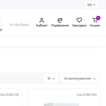
Ук
0
з 9 -18 в будні
Кабінет
Порівняння
Закладки
Кошик
ер
16
За замовчуванням
Код:
ZUBR D32
Код:
ZUBR D50