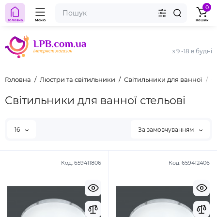
0
Головна
Меню
Кошик
з 9 -18 в будні
Головна
Люстри та світильники
Світильники для ванної
С
Світильники для ванної стельові
16
За замовчуванням
Код:
659411806
Код:
659412406