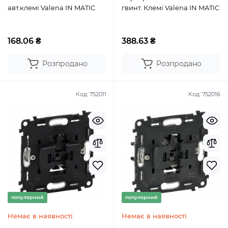
авт.клемі Valena IN MATIC
гвинт. Клемі Valena IN MATIC
168.06 ₴
388.63 ₴
Розпродано
Розпродано
Код:
752011
Код:
752016
популярний
популярний
Немає в наявності
Немає в наявності