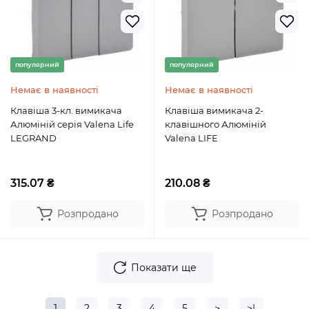
популярний
популярний
Немає в наявності
Немає в наявності
Клавіша 3-кл. вимикача
Клавіша вимикача 2-
Алюміній серія Valena Life
клавішного Алюміній
LEGRAND
Valena LIFE
315.07 ₴
210.08 ₴
Розпродано
Розпродано
Показати ще
1
2
3
4
5
>
>|