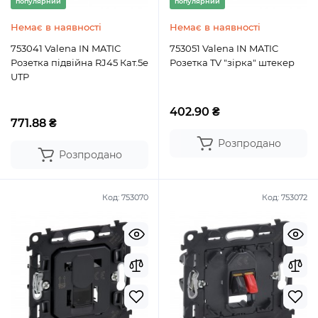
популярний
популярний
Немає в наявності
Немає в наявності
753041 Valena IN MATIC
753051 Valena IN MATIC
Розетка підвійна RJ45 Кат.5е
Розетка TV "зірка" штекер
UTP
402.90 ₴
771.88 ₴
Розпродано
Розпродано
Код:
753070
Код:
753072