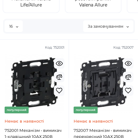
Life/Allure
Valena Allure
16
За замовчуванням
Код:
752001
Код:
752007
популярний
популярний
Немає в наявності
Немає в наявності
752001 Механізм - вимикач
752007 Механізм - вимикач
1-клавішний 10АХ 250В
перехресний 10АХ 250В