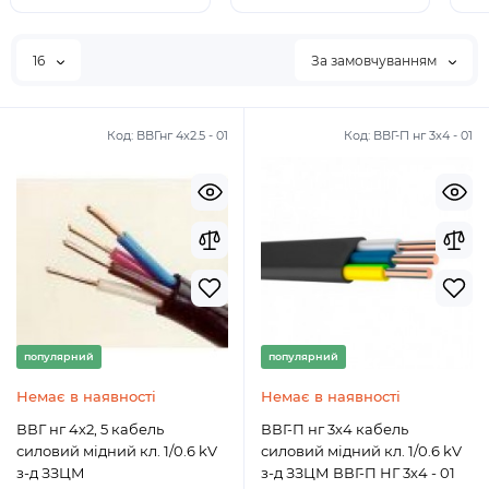
16
За замовчуванням
Код:
ВВГнг 4х2.5 - 01
Код:
ВВГ-П нг 3х4 - 01
популярний
популярний
Немає в наявності
Немає в наявності
ВВГ нг 4х2, 5 кабель
ВВГ-П нг 3х4 кабель
силовий мідний кл. 1/0.6 kV
силовий мідний кл. 1/0.6 kV
з-д ЗЗЦМ
з-д ЗЗЦМ ВВГ-П НГ 3х4 - 01