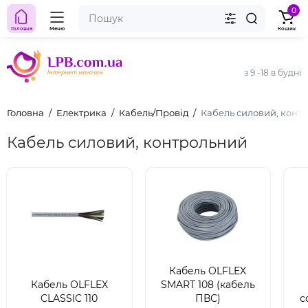
0
Головна
Меню
Кошик
з 9 -18 в будні
Головна
Електрика
Кабель/Провід
Кабель силовий, конт
Кабель силовий, контрольний
Кабель OLFLEX
Кабель OLFLEX
SMART 108 (кабель
CLASSIC 110
ПВС)
с