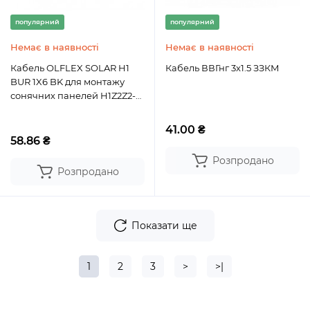
популярний
популярний
Немає в наявності
Немає в наявності
Кабель OLFLEX SOLAR H1
Кабель ВВГнг 3x1.5 ЗЗКМ
BUR 1X6 BK для монтажу
сонячних панелей H1Z2Z2-K
Lapp Germany
41.00 ₴
58.86 ₴
Розпродано
Розпродано
Показати ще
1
2
3
>
>|