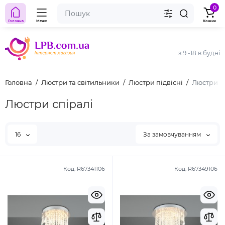
0
Головна
Меню
Кошик
з 9 -18 в будні
Головна
Люстри та світильники
Люстри підвісні
Люстри с
Люстри спіралі
16
За замовчуванням
Код:
R67341106
Код:
R67349106