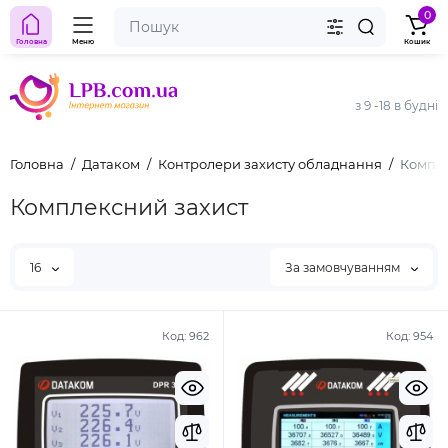
0
Головна
Меню
Кошик
з 9 -18 в будні
Головна
Датаком
Контролери захисту обладнання
Компле
Комплексний захист
16
За замовчуванням
Код:
962
Код:
954