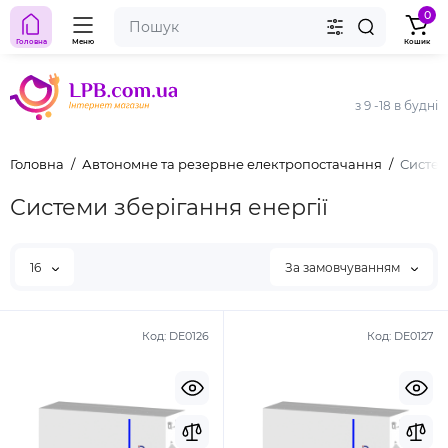
0
Головна
Меню
Кошик
з 9 -18 в будні
Головна
Автономне та резервне електропостачання
Систем
Системи зберігання енергії
16
За замовчуванням
Код:
DE0126
Код:
DE0127