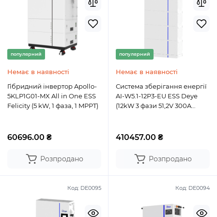
популярний
популярний
Немає в наявності
Немає в наявності
Гібридний інвертор Apollo-
Система зберігання енергії
5KLP1G01-MX All in One ESS
AI-W5.1-12P3-EU ESS Deye
Felicity (5 kW, 1 фаза, 1 MPPT)
(12kW 3 фази 51,2V 300A
15,36kW 300Ah 15kWh)
60696.00 ₴
410457.00 ₴
Розпродано
Розпродано
Код:
DE0095
Код:
DE0094