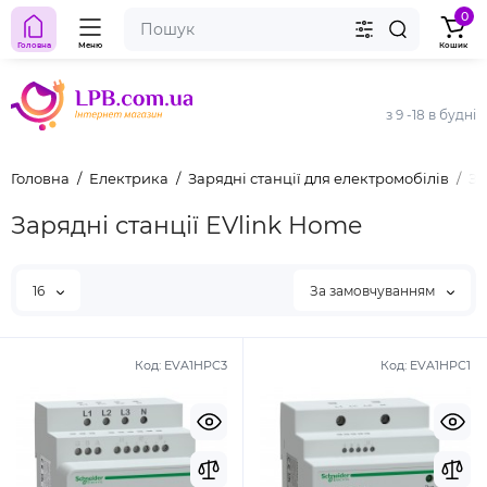
0
Головна
Меню
Кошик
з 9 -18 в будні
Головна
Електрика
Зарядні станції для електромобілів
За
Зарядні станції EVlink Home
16
За замовчуванням
Код:
EVA1HPC3
Код:
EVA1HPC1