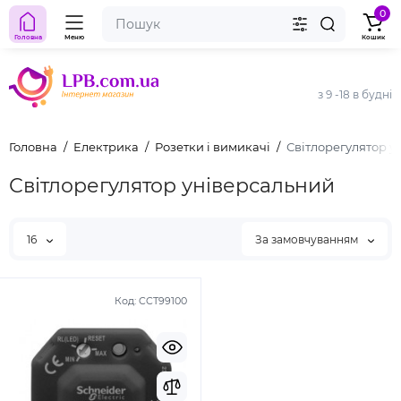
0
Головна
Меню
Кошик
з 9 -18 в будні
Головна
Електрика
Розетки і вимикачі
Світлорегулятор у
Світлорегулятор універсальний
16
За замовчуванням
Код:
CCT99100