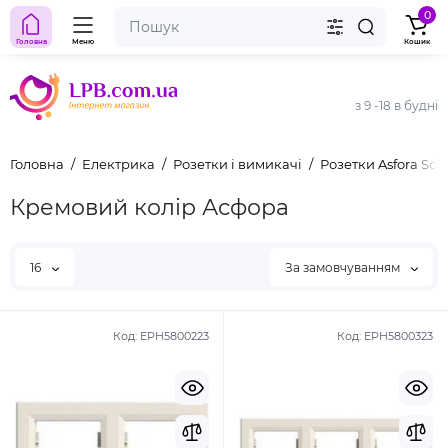
0
Головна
Меню
Кошик
з 9 -18 в будні
Головна
Електрика
Розетки і вимикачі
Розетки Asfora Schn
Кремовий колір Асфора
16
За замовчуванням
Код:
EPH5800223
Код:
EPH5800323