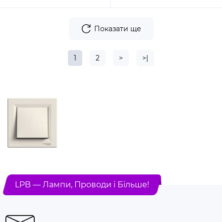
Показати ще
1
2
>
>|
LPB — Лампи, Проводи і Більше!