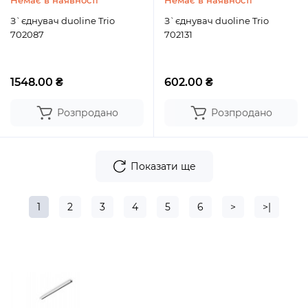
Немає в наявності
Немає в наявності
З`єднувач duoline Trio
З`єднувач duoline Trio
702087
702131
1548.00 ₴
602.00 ₴
Розпродано
Розпродано
Показати ще
1
2
3
4
5
6
>
>|