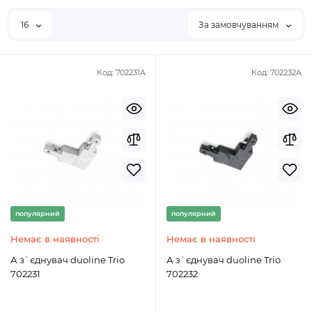
16
За замовчуванням
Код:
702231A
Код:
702232A
популярний
популярний
Немає в наявності
Немає в наявності
А з`єднувач duoline Trio
А з`єднувач duoline Trio
702231
702232