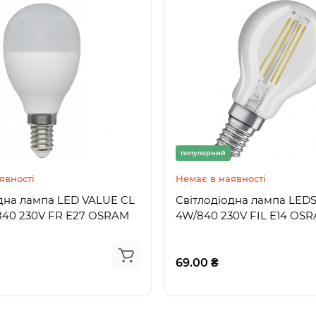
популярний
явності
Немає в наявності
 BC-5A-W
DATAKOM D-500-MK3
популярний
ективний зарядний
Багатофункціональний к
генератора/двигуна/АВР
явності
Немає в наявності
J1939
дна лампа LED VALUE CL
Світлодіодна лампа LEDS
840 230V FR E27 OSRAM
4W/840 230V FIL E14 OS
18794.00 ₴
69.00 ₴