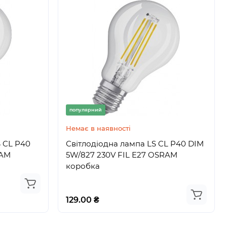
популярний
онтролер
 з MPU +
Немає в наявності
 CL P40
Світлодіодна лампа LS CL P40 DIM
RAM
5W/827 230V FIL E27 OSRAM
коробка
129.00 ₴