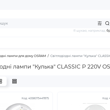
Я шукаю, наприклад,
б
іодні лампи для дому OSRAM
Світлодіодні лампи "Кулька" CLASS
іодні лампи "Кулька" CLASSIC P 220V 
Код:
4058075447875
Код: