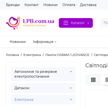
Бренди
Контакт
Новини
Оплата
Доставка
Каталог
Новинки
Інформація
Головна
Електрика
Лампи OSRAM / LEDVANCE
Світлод
Світлод
Автономне та резервне
електропостачання
Датаком
Електрика