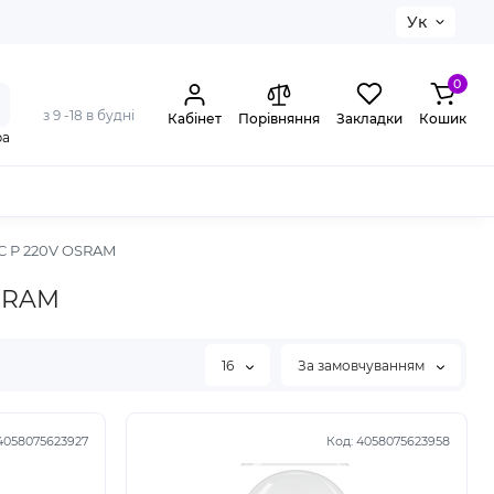
Ук
0
з 9 -18 в будні
Кабінет
Порівняння
Закладки
Кошик
ра
IC P 220V OSRAM
OSRAM
16
За замовчуванням
4058075623927
Код:
4058075623958