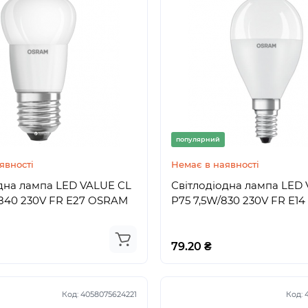
популярний
явності
Немає в наявності
дна лампа LED VALUE CL
Світлодіодна лампа LED
840 230V FR E27 OSRAM
P75 7,5W/830 230V FR E1
79.20 ₴
Код:
1156
Код:
4058075624221
Код: