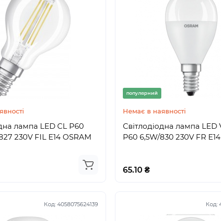
популярний
явності
Немає в наявності
дна лампа LED CL P60
Світлодіодна лампа LED
827 230V FIL E14 OSRAM
P60 6,5W/830 230V FR E
65.10 ₴
Код:
4058075624139
Код: