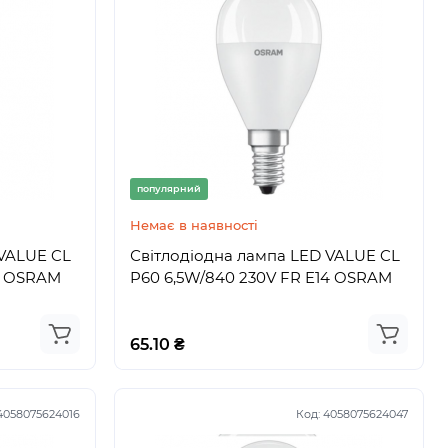
популярний
Немає в наявності
 VALUE CL
Світлодіодна лампа LED VALUE CL
14 OSRAM
P60 6,5W/840 230V FR E14 OSRAM
65.10 ₴
4058075624016
Код:
4058075624047