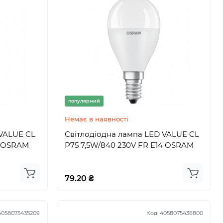
популярний
Немає в наявності
 VALUE CL
Світлодіодна лампа LED VALUE CL
4 OSRAM
P75 7,5W/840 230V FR E14 OSRAM
79.20 ₴
Код:
919
4058075435209
Код:
4058075436800