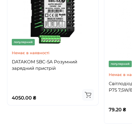
популярний
популярний
Немає в наявності
Немає в на
DATAKOM SBC-5A Розумний
DATAKOM
популярний
зарядний пристрій
Високоеф
пристрій
Немає в на
Світлодіо
P75 7,5W/
4050.00 ₴
3726.00 ₴
79.20 ₴