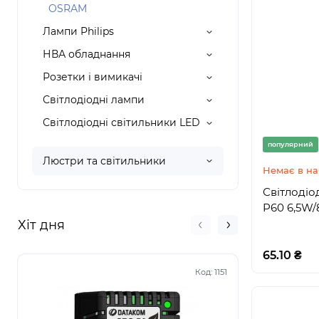
OSRAM
Лампи Philips
НВА обладнання
Розетки і вимикачі
Світлодіодні лампи
Світлодіодні світильники LED
популярний
Люстри та світильники
Немає в на
Світлодіо
P60 6,5W/
Хіт дня
65.10 ₴
Код:
1151