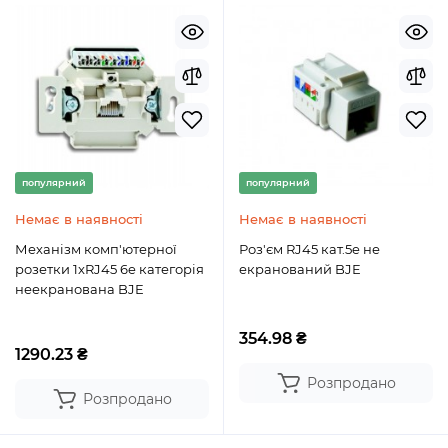
популярний
популярний
Немає в наявності
Немає в наявності
Механізм комп'ютерної
Роз'єм RJ45 кат.5e не
розетки 1xRJ45 6e категорія
екранований BJE
неекранована BJE
354.98 ₴
1290.23 ₴
Розпродано
Розпродано