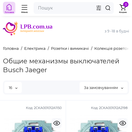
0
Головна
Меню
Кошик
з 9 -18 в будні
Головна
Електрика
Розетки і вимикачі
Колекція розеток 
Общие механизмы выключателей
Busch Jaeger
16
За замовчуванням
Код:
2CKA001012A1150
Код:
2CKA001012A2198