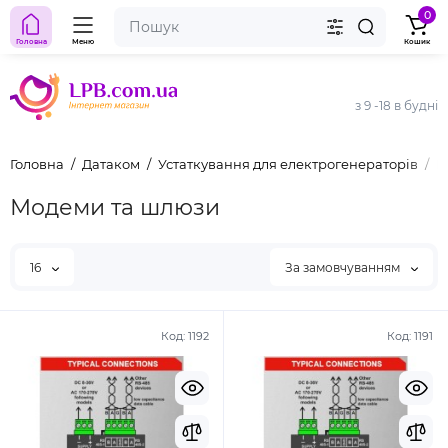
0
Головна
Меню
Кошик
з 9 -18 в будні
Головна
Датаком
Устаткування для електрогенераторів
М
Модеми та шлюзи
16
За замовчуванням
Код:
1192
Код:
1191