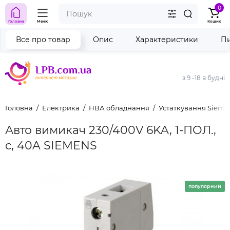
0
Головна
Меню
Кошик
Все про товар
Опис
Характеристики
Пи
з 9 -18 в будні
Головна
Електрика
НВА обладнання
Устаткування Sieme
Авто вимикач 230/400V 6KA, 1-ПОЛ.,
c, 40A SIEMENS
популярний