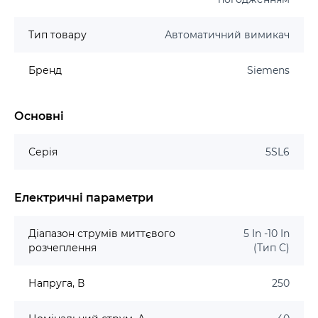
Тип товару
Автоматичний вимикач
Бренд
Siemens
Основні
Серія
5SL6
Електричні параметри
Діапазон струмів миттєвого
5 In -10 In
розчеплення
(Тип C)
Напруга, В
250