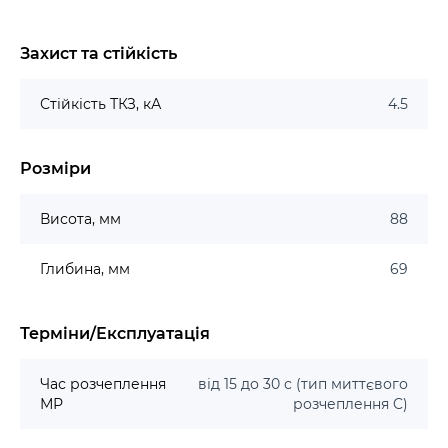
Захист та стійкість
Стійкість ТКЗ, кА
4.5
Розміри
Висота, мм
88
Глибина, мм
69
Терміни/Експлуатація
Час розчеплення
від 15 до 30 с (тип миттєвого
МР
розчеплення C)