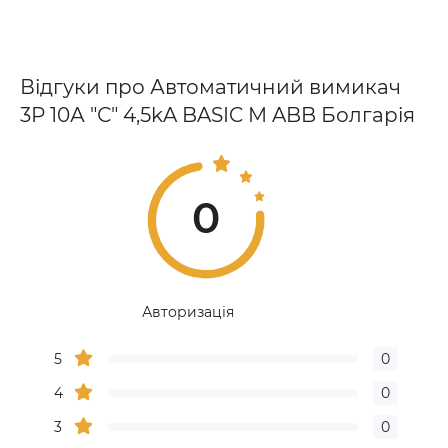
Відгуки про Автоматичний вимикач
3Р 10А "С" 4,5kA BASIC M ABB Болгарія
0
Авторизація
5
0
4
0
3
0