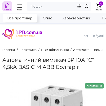
0
Головна
Меню
Кошик
Все про товар
Опис
Характеристики
Пи
з 9 -18 в будні
Головна
Електрика
НВА обладнання
Автоматичні вимика
Автоматичний вимикач 3Р 10А "С"
4,5kA BASIC M ABB Болгарія
популярний