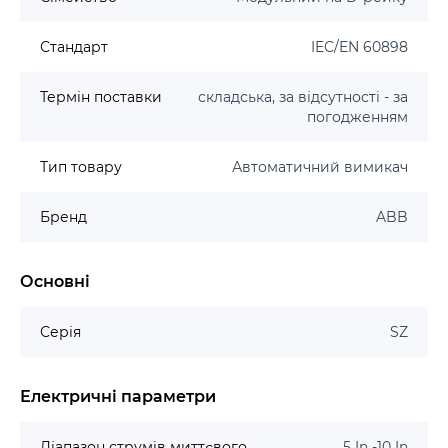
Стандарт
IEC/EN 60898
Термін поставки
складська, за відсутності - за
погодженням
Тип товару
Автоматичний вимикач
Бренд
ABB
Основні
Серія
SZ
Електричні параметри
Діапазон струмів миттєвого
5 In -10 In