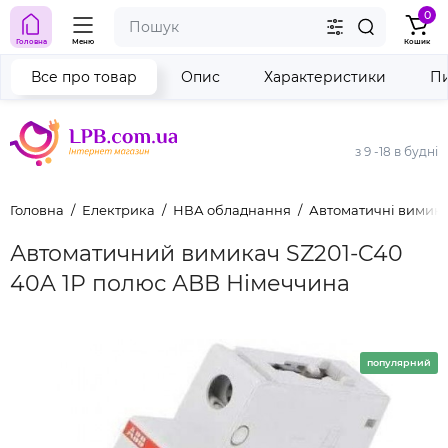
0
Головна
Меню
Кошик
Все про товар
Опис
Характеристики
Пи
з 9 -18 в будні
Головна
Електрика
НВА обладнання
Автоматичні вимика
Автоматичний вимикач SZ201-C40
40A 1P полюс АВВ Німеччина
популярний