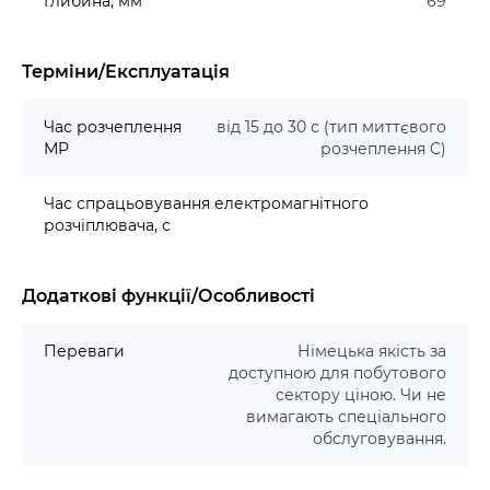
Глибина, мм
69
Терміни/Експлуатація
Час розчеплення
від 15 до 30 с (тип миттєвого
МР
розчеплення C)
Час спрацьовування електромагнітного
розчіплювача, с
Додаткові функції/Особливості
Переваги
Німецька якість за
доступною для побутового
сектору ціною. Чи не
вимагають спеціального
обслуговування.