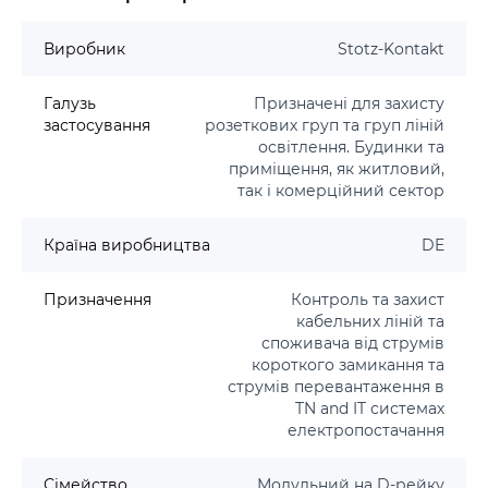
Виробник
Stotz-Kontakt
Галузь
Призначені для захисту
застосування
розеткових груп та груп ліній
освітлення. Будинки та
приміщення, як житловий,
так і комерційний сектор
Країна виробництва
DE
Призначення
Контроль та захист
кабельних ліній та
споживача від струмів
короткого замикання та
струмів перевантаження в
TN and IT системах
електропостачання
Сімейство
Модульний на D-рейку