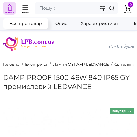
0
Головна
Меню
Кошик
Все про товар
Опис
Характеристики
Пи
з 9 -18 в будні
Головна
Електрика
Лампи OSRAM / LEDVANCE
Світильн
DAMP PROOF 1500 46W 840 IP65 GY
промисловий LEDVANCE
популярний