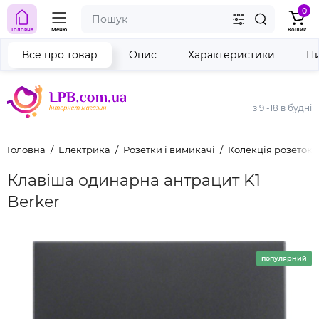
0
Головна
Меню
Кошик
Все про товар
Опис
Характеристики
Пи
з 9 -18 в будні
Головна
Електрика
Розетки і вимикачі
Колекція розеток 
Клавіша одинарна антрацит K1
Berker
популярний