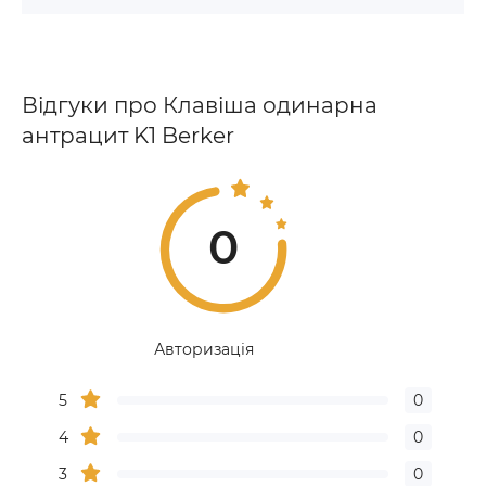
Відгуки про Клавіша одинарна
антрацит K1 Berker
0
Авторизація
5
0
4
0
3
0