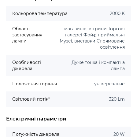
Кольорова температура
2000 K
Області
магазинів, вітрини Торгові
застосування
галереї Фойє, приймальні
лампи
Музеї, виставки Спрямоване
освітлення
Особливості
Дуже тонка і компактна
джерела
лампа
Положення горіння
універсальне
Світловий потік*
320 Lm
Електричні параметри
Потужність джерела
20 W