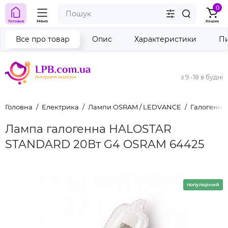
0
Головна
Меню
Кошик
Все про товар
Опис
Характеристики
Пи
з 9 -18 в будні
Головна
Електрика
Лампи OSRAM / LEDVANCE
Галогенні
Лампа галогенна HALOSTAR
STANDARD 20Вт G4 OSRAM 64425
популярний