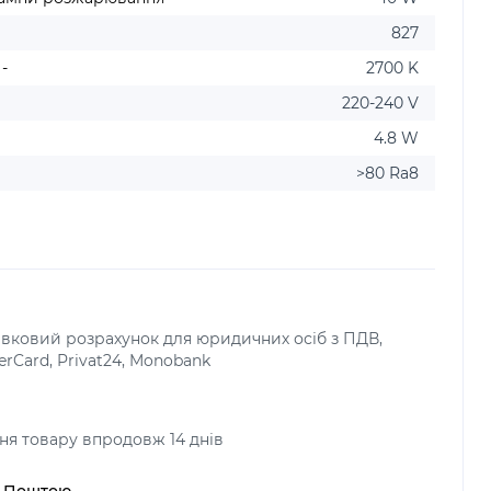
827
-
2700 K
220-240 V
4.8 W
>80 Ra8
тівковий розрахунок для юридичних осіб з ПДВ,
terCard, Privat24, Monobank
я товару впродовж 14 днів
ю Поштою