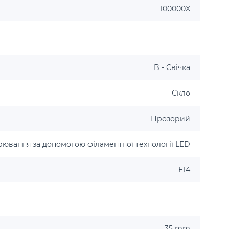
100000X
B - Свічка
Скло
Прозорий
рювання за допомогою філаментної технології LED
E14
35 mm