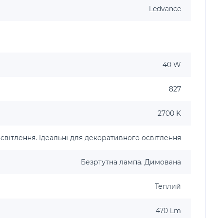
Ledvance
40 W
827
2700 K
світлення. Ідеальні для декоративного освітлення
Безртутна лампа. Димована
Теплий
470 Lm