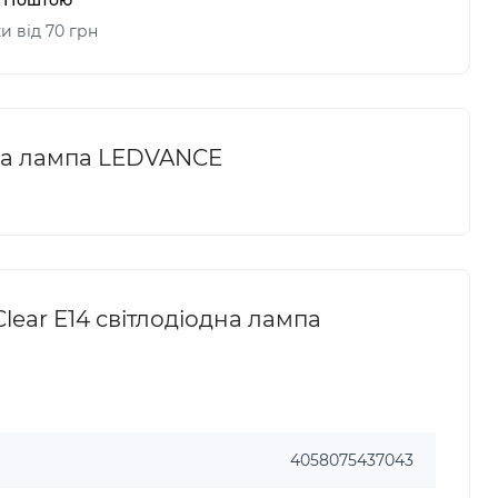
и від 70 грн
одна лампа LEDVANCE
lear E14 світлодіодна лампа
4058075437043