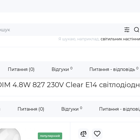
Я шукаю, наприклад,
світильник настінн
0
0
Питання (0)
Відгуки
Питання - відповідь
мпи e14
LED Superstar Classic B 40 Filament DIM 4.8W 827 230V 
 DIM 4.8W 827 230V Clear E14 світлоді
0
и
Питання (0)
Відгуки
Питання - відпов
популярний