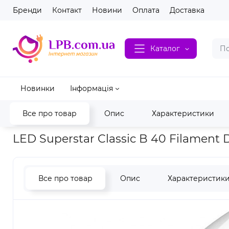
Бренди
Контакт
Новини
Оплата
Доставка
Каталог
Новинки
Інформація
Все про товар
Опис
Характеристики
Головна
Електрика
Світлодіодні лампи
Світлодіодні ла
LED Superstar Classic B 40 Filament
Все про товар
Опис
Характеристик