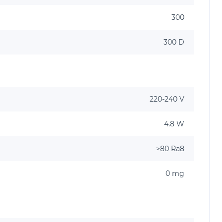
300
300 D
220-240 V
4.8 W
>80 Ra8
0 mg