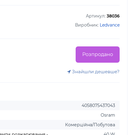
Артикул:
38036
Виробник:
Ledvance
Розпродано
Знайшли дешевше?
4058075437043
Osram
Комерційна/Побутова
лампи розжарювання -
40 W