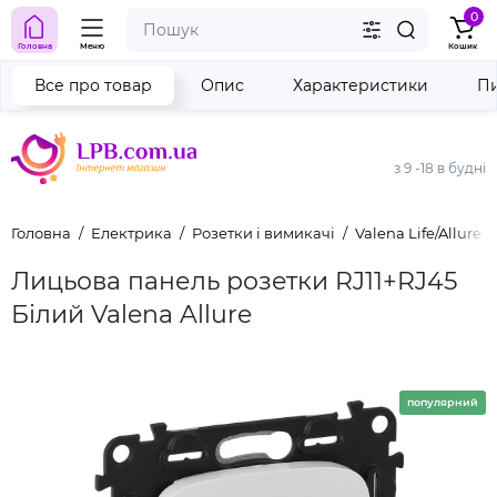
0
Головна
Меню
Кошик
Все про товар
Опис
Характеристики
Пи
з 9 -18 в будні
Головна
Електрика
Розетки і вимикачі
Valena Life/Allure
Лицьова панель розетки RJ11+RJ45
Білий Valena Allure
популярний