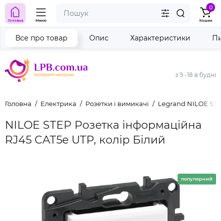
0
Головна
Меню
Кошик
Все про товар
Опис
Характеристики
Пи
з 9 -18 в будні
Головна
Електрика
Розетки і вимикачі
Legrand NILOE ST
NILOE STEP Розетка інформаційна
RJ45 CAT5e UTP, колір Білий
популярний