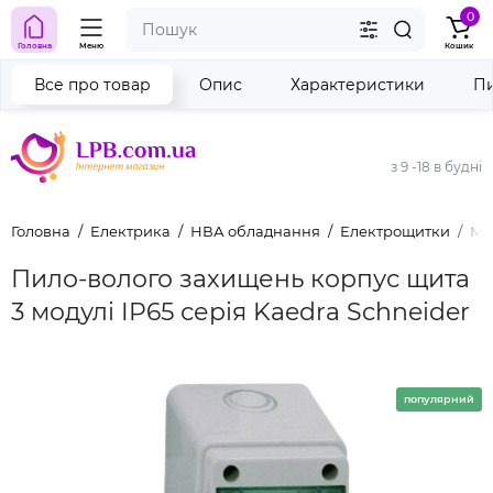
0
Головна
Меню
Кошик
Все про товар
Опис
Характеристики
Пи
з 9 -18 в будні
Головна
Електрика
НВА обладнання
Електрощитки
Мо
Пило-волого захищень корпус щита
3 модулі IP65 серія Kaedra Schneider
популярний