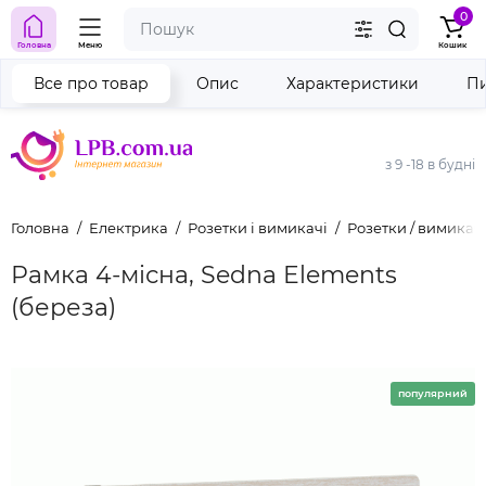
0
Головна
Меню
Кошик
Все про товар
Опис
Характеристики
Пи
з 9 -18 в будні
Головна
Електрика
Розетки і вимикачі
Розетки / вимикач
Рамка 4-місна, Sedna Elements
(береза)
популярний