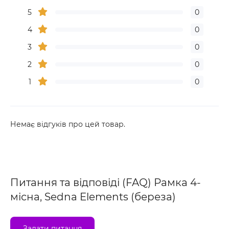
5
0
4
0
3
0
2
0
1
0
Немає відгуків про цей товар.
Питання та відповіді (FAQ) Рамка 4-
місна, Sedna Elements (береза)
Задати питання