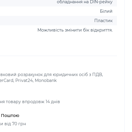
обладнання на DIN-рейку
Білий
Пластик
Можливість змінити бік відкриття.
тівковий розрахунок для юридичних осіб з ПДВ,
terCard, Privat24, Monobank
я товару впродовж 14 днів
ю Поштою
и від 70 грн