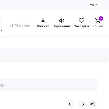
Ук
0
з 9 -18 в будні
Кабінет
Порівняння
Закладки
Кошик
на
а дверцята клемами IP40 Golf
0
ідь