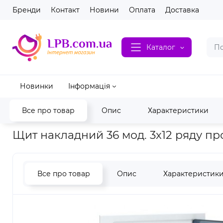
Бренди
Контакт
Новини
Оплата
Доставка
Каталог
Новинки
Інформація
Все про товар
Опис
Характеристики
Головна
Електрика
НВА обладнання
Електрощитки
Щит накладний 36 мод. 3x12 ряду пр
Все про товар
Опис
Характеристик