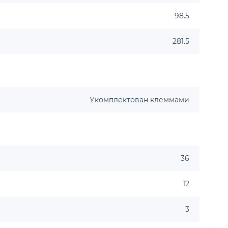
98.5
281.5
Укомплектован клеммами
36
12
3