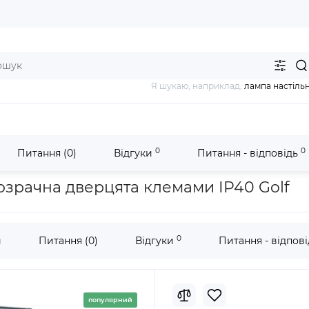
Я шукаю, наприклад,
лампа настіль
0
0
Питання (0)
Відгуки
Питання - відповідь
Електрощитки Hager
Щит накладний 36 мод. 3x12 ряду прозрачн
озрачна дверцята клемами IP40 Golf
0
и
Питання (0)
Відгуки
Питання - відпов
популярний