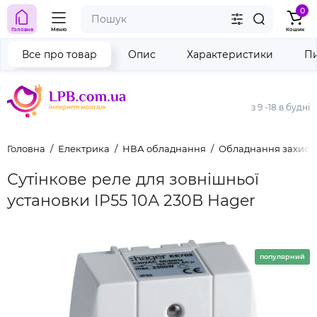
0
Головна
Меню
Кошик
Все про товар
Опис
Характеристики
Пи
з 9 -18 в будні
Головна
Електрика
НВА обладнання
Обладнання захисту
Сутінкове реле для зовнішньої
установки IP55 10А 230В Hager
популярний