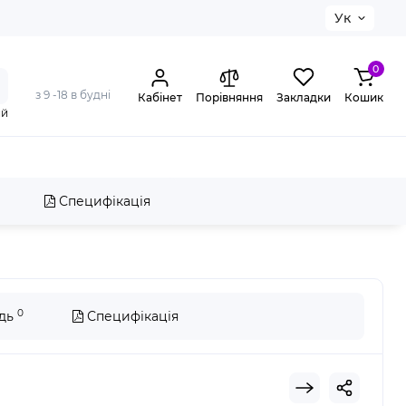
Ук
0
з 9 -18 в будні
Кабінет
Порівняння
Закладки
Кошик
ий
Специфікація
0
ідь
Специфікація