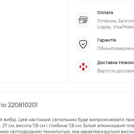
Оплата
Готівкою, Безго
Liqpay, Visa/Mas
Гарантія
Обмін/поверненн
Доставка Ново
Вартість доставк
io 220810201
вибір. Цей настінний світильник буде випромінювати приємн
. 27 см, висота 7,8 см і глибина 7,8 см. Білий алюмінієвий п
ною світлодіодною технологією, яка характеризується висок