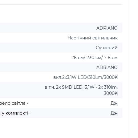
ADRIANO
Настінний світильник
Сучасний
?6 см/ ?30 см/ ? 8 см
ADRIANO
вкл.2x3,1W LED/310Lm/3000K
в т.ч. 2x SMD LED, 3,1W · 2x 310lm,
3000K
ело світла -
Дж
у комплекті -
Дж