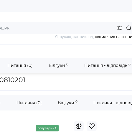
Я шукаю, наприклад,
світильник настінн
0
0
Питання (0)
Відгуки
Питання - відповідь
Настінний світильник adriano Trio 220810201
20810201
0
и
Питання (0)
Відгуки
Питання - відпов
популярний