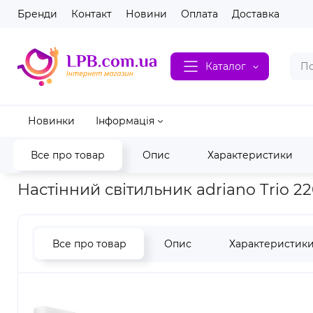
Бренди
Контакт
Новини
Оплата
Доставка
Каталог
Новинки
Інформація
Все про товар
Опис
Характеристики
Головна
Люстри та світильники
Бра і настінні
Бра LED
Настінний світильник adriano Trio 2
Все про товар
Опис
Характеристик