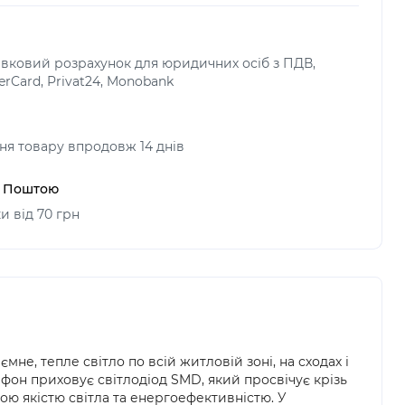
тівковий розрахунок для юридичних осіб з ПДВ,
terCard, Privat24, Monobank
я товару впродовж 14 днів
ю Поштою
и від 70 грн
е, тепле світло по всій житловій зоні, на сходах і
лафон приховує світлодіод SMD, який просвічує крізь
ою якістю світла та енергоефективністю. У