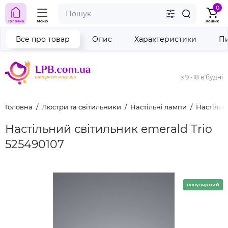
0
Головна
Меню
Кошик
Все про товар
Опис
Характеристики
Пи
з 9 -18 в будні
Головна
Люстри та світильники
Настільні лампи
Настільн
Настільний світильник emerald Trio
525490107
популярний