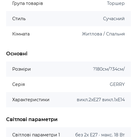
Група товарів
Торшер
Стиль
Сучасний
Кімната
Житлова / Спальня
Основні
Розміри
?180см/?34см/
Серія
GERRY
Характеристики
викл.2xE27 викл.1xE14
Світлові параметри
Світлові параметри 1
без 2x E27 · макс. 18 Вт