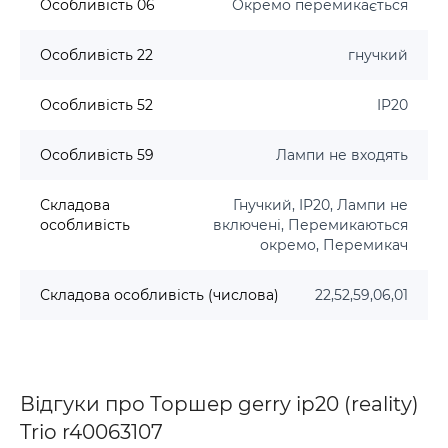
Особливість 06
Окремо перемикається
Особливість 22
гнучкий
Особливість 52
IP20
Особливість 59
Лампи не входять
Складова
Гнучкий, IP20, Лампи не
особливість
включені, Перемикаються
окремо, Перемикач
Складова особливість (числова)
22,52,59,06,01
Відгуки про Торшер gerry ip20 (reality)
Trio r40063107