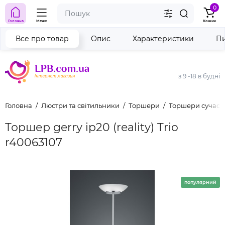
0
Головна
Меню
Кошик
Все про товар
Опис
Характеристики
Пи
з 9 -18 в будні
Головна
Люстри та світильники
Торшери
Торшери сучасн
Торшер gerry ip20 (reality) Trio
r40063107
популярний