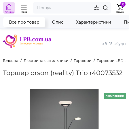
0
Головна
Меню
Кошик
Все про товар
Опис
Характеристики
Пи
з 9 -18 в будні
Головна
Люстри та світильники
Торшери
Торшери LED
Торшер orson (reality) Trio r40073532
популярний