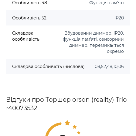
Особливість 48
Функція пам'яті
Особливість 52
IP20
Складова
Вбудований диммер, IP20,
особливість
функція пам'яті, сенсорний
диммер, перемикається
окремо
Складова особливість (числова)
08,52,48,10,06
Відгуки про Торшер orson (reality) Trio
r40073532