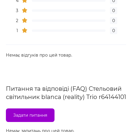
4
0
3
0
2
0
1
0
Немає відгуків про цей товар.
Питання та відповіді (FAQ) Стельовий
світильник blanca (reality) Trio r64144101
Задати питання
Немає запитань про цей товар.