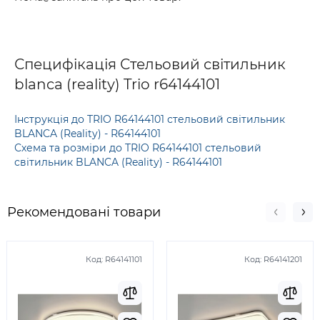
Специфікація Стельовий світильник
blanca (reality) Trio r64144101
Інструкція до TRIO R64144101 стельовий світильник
BLANCA (Reality) - R64144101
Схема та розміри до TRIO R64144101 стельовий
світильник BLANCA (Reality) - R64144101
Рекомендовані товари
Код:
R64141101
Код:
R64141201