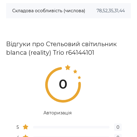
Складова особливість (числова)
78,52,35,31,44
Відгуки про Стельовий світильник
blanca (reality) Trio r64144101
0
Авторизація
5
0