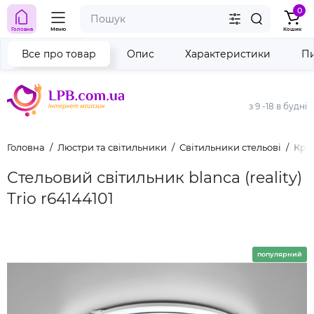
0
Головна
Меню
Кошик
Все про товар
Опис
Характеристики
Пи
з 9 -18 в будні
Головна
Люстри та світильники
Світильники стельові
Круг
Стельовий світильник blanca (reality)
Trio r64144101
популярний