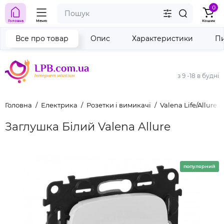
0
Головна
Меню
Кошик
Все про товар
Опис
Характеристики
Пи
з 9 -18 в будні
Головна
Електрика
Розетки і вимикачі
Valena Life/Allure
Заглушка Білий Valena Allure
популярний