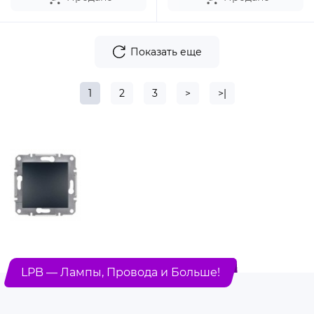
Показать еще
1
2
3
>
>|
LPB — Лампы, Провода и Больше!