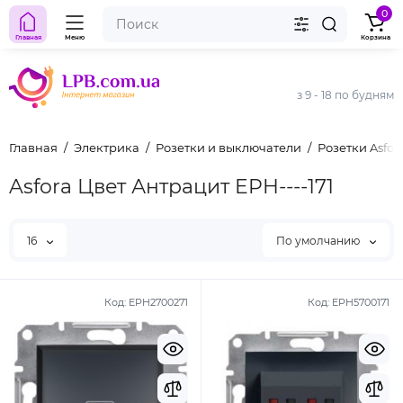
0
Главная
Меню
Корзина
з 9 - 18 по будням
Главная
Электрика
Розетки и выключатели
Розетки Asfora
Asfora Цвет Антрацит EPH----171
16
По умолчанию
Код:
EPH2700271
Код:
EPH5700171