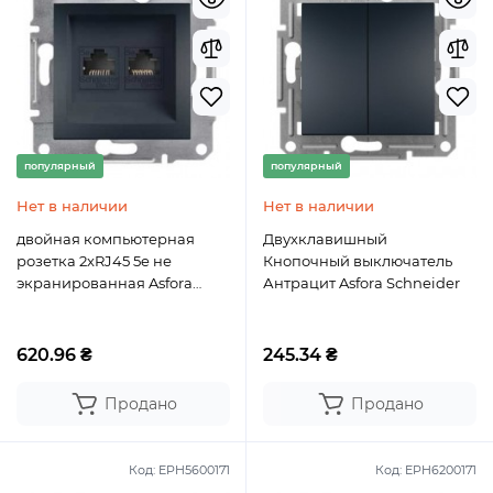
популярный
популярный
Нет в наличии
Нет в наличии
двойная компьютерная
Двухклавишный
розетка 2xRJ45 5e не
Кнопочный выключатель
экранированная Asfora
Антрацит Asfora Schneider
Антрацит
620.96 ₴
245.34 ₴
Продано
Продано
Код:
EPH5600171
Код:
EPH6200171