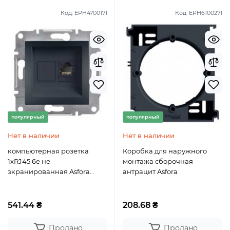
Код:
EPH4700171
Код:
EPH6100271
популярный
популярный
Нет в наличии
Нет в наличии
компьютерная розетка
Коробка для наружного
1xRJ45 6e не
монтажа сборочная
экранированная Asfora
антрацит Asfora
Антрацит
541.44 ₴
208.68 ₴
Продано
Продано