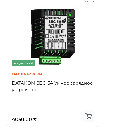
Код:
1151
популярный
популярный
Нет в наличии
Нет в нали
DATAKOM SBC-5A Умное зарядное
DATAKOM
устройство
Высокоэф
устройств
4050.00 ₴
3726.00 ₴