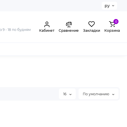
ру
0
з 9 - 18 по будням
Кабинет
Сравнение
Закладки
Корзина
16
По умолчанию