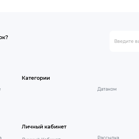
ок?
Категории
е
Датаком
Личный кабинет
а
Рассылка