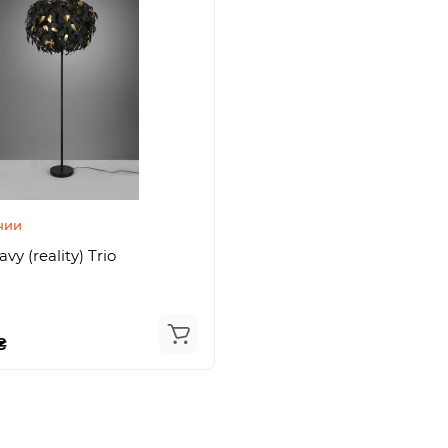
чии
y (reality) Trio
2
₴