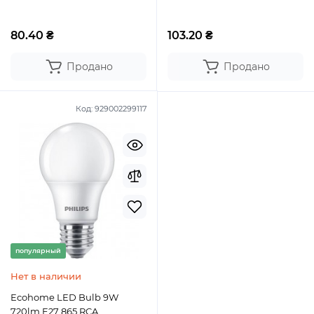
PHILIPS
PHILIPS
80.40 ₴
103.20 ₴
Продано
Продано
Код:
929002299117
популярный
Нет в наличии
Ecohome LED Bulb 9W
720lm E27 865 RCA