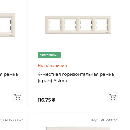
популярный
Нет в наличии
ая рамка
4-местная горизонтальная рамка
(крем) Asfora
116.75 ₴
д:
EPH5800623
Код:
EPH2700223