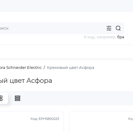
Я ищу, например,
бра
ra Schneider Electric
Кремовый цвет Асфора
й цвет Асфора
Код:
EPH5800223
Ко