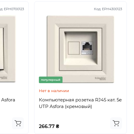
д:
EPH0700123
Код:
EPH4300123
популярный
Нет в наличии
Asfora
Компьютерная розетка RJ45 кат. 5e
UTP Asfora (кремовый)
266.77 ₴