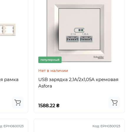
популярный
Нет в наличии
ая рамка
USB зарядка 2,1А/2х1,05А кремовая
Asfora
1588.22 ₴
д:
EPH0600123
Код:
EPH0300123