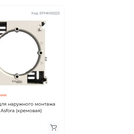
Код:
EPH6100223
чии
для наружного монтажа
Asfora (кремовая)