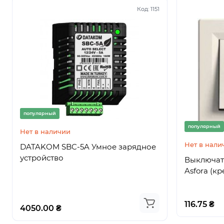
Код:
1151
популярный
популярный
популярный
Нет в наличии
Нет в нали
Нет в нали
DATAKOM SBC-5A Умное зарядное
DATAKOM
устройство
Высокоэф
Выключат
устройств
Asfora (к
116.75 ₴
4050.00 ₴
3726.00 ₴