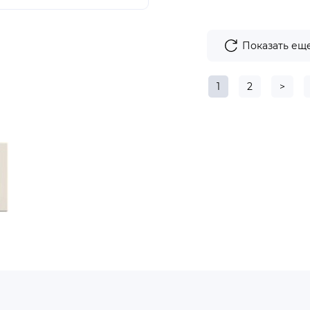
Показать ещ
1
2
>