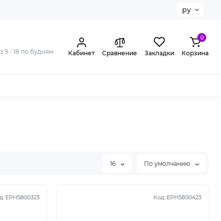
ру
0
з 9 - 18 по будням
Кабинет
Сравнение
Закладки
Корзина
16
По умолчанию
д:
EPH5800323
Код:
EPH5800423