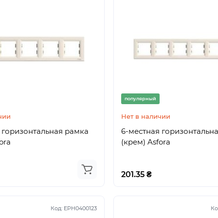
популярный
чии
Нет в наличии
 горизонтальная рамка
6-местная горизонтальн
ora
(крем) Asfora
201.35 ₴
Код:
EPH0400123
Ко