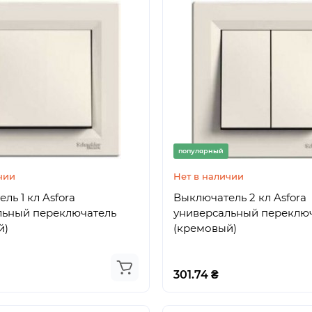
популярный
чии
Нет в наличии
ль 1 кл Asfora
Выключатель 2 кл Asfora
льный переключатель
универсальный переклю
й)
(кремовый)
301.74 ₴