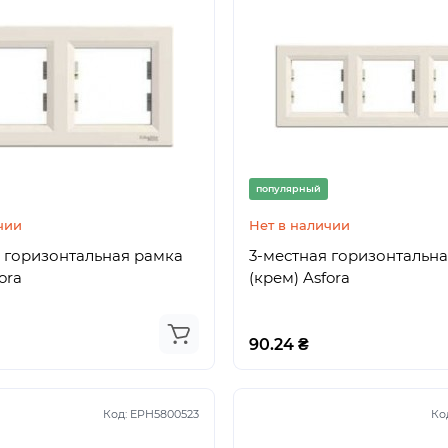
популярный
чии
Нет в наличии
 горизонтальная рамка
3-местная горизонтальн
ora
(крем) Asfora
90.24 ₴
Код:
EPH5800523
Ко