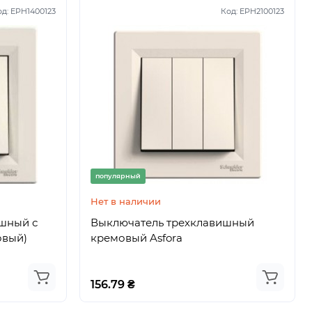
од:
EPH1400123
Код:
EPH2100123
Код:
919
популярный
Нет в наличии
шный с
Выключатель трехклавишный
вигателя/
овый)
кремовый Asfora
156.79 ₴