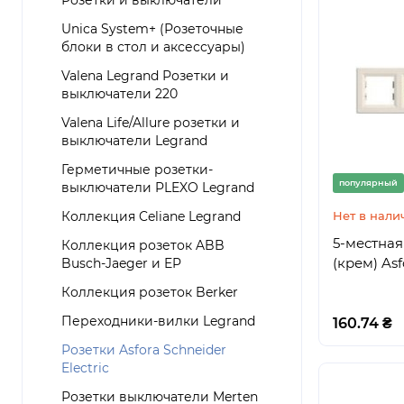
Розетки и выключатели
Unica System+ (Розеточные
блоки в стол и аксессуары)
Valena Legrand Розетки и
выключатели 220
Valena Life/Allure розетки и
выключатели Legrand
Герметичные розетки-
популярный
выключатели PLEXO Legrand
Коллекция Celiane Legrand
Нет в нали
5-местная
Коллекция розеток ABB
(крем) Asf
Busch-Jaeger и EP
Коллекция розеток Berker
Переходники-вилки Legrand
160.74 ₴
Розетки Asfora Schneider
Electric
Розетки выключатели Merten