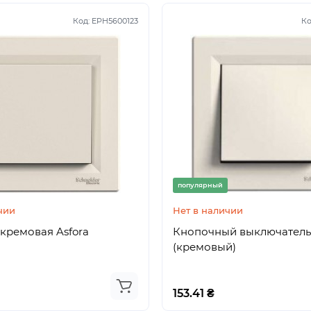
Код:
EPH5600123
Ко
популярный
чии
Нет в наличии
кремовая Asfora
Кнопочный выключатель 
(кремовый)
153.41 ₴