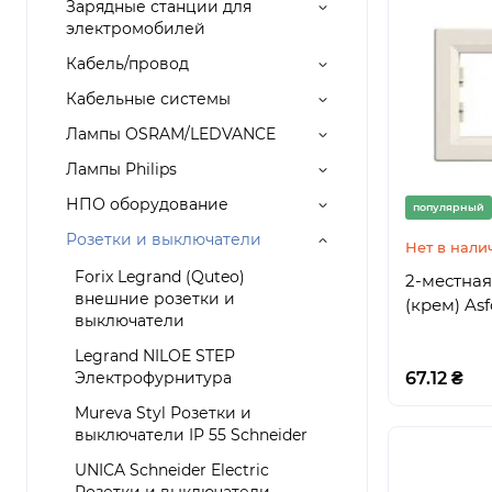
Зарядные станции для
электромобилей
Кабель/провод
Кабельные системы
Лампы OSRAM/LEDVANCE
Лампы Philips
НПО оборудование
популярный
Розетки и выключатели
Нет в нали
Forix Legrand (Quteo)
2-местная
внешние розетки и
(крем) Asf
выключатели
Legrand NILOE STEP
Электрофурнитура
67.12 ₴
Mureva Styl Розетки и
выключатели IP 55 Schneider
UNICA Schneider Electric