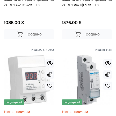
ZUBR D32 1ф 32А 1н.о
ZUBR D50 1ф 50А 1н.о
1088.00 ₴
1376.00 ₴
Продано
Продано
Код:
ZUBR D50t
Код:
EPN511
популярный
популярный
Нет в наличии
Нет в наличии