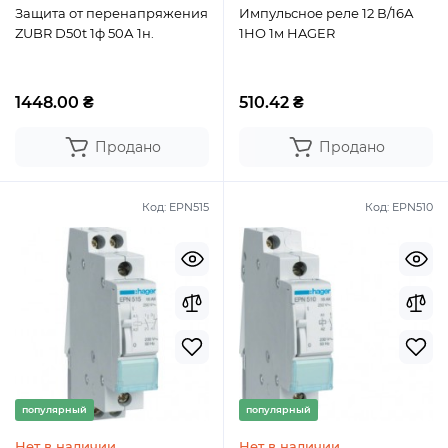
Защита от перенапряжения
Импульсное реле 12 В/16А
ZUBR D50t 1ф 50А 1н.
1НО 1м HAGER
1448.00 ₴
510.42 ₴
Продано
Продано
Код:
EPN515
Код:
EPN510
популярный
популярный
Нет в наличии
Нет в наличии