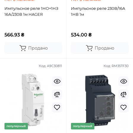
Импульсное реле 1НО+1НЗ
Импульсное реле 230В/16А
16А/230В 1м HAGER
1НВ 1м
566.93 ₴
534.00 ₴
Продано
Продано
Код:
A9C30811
Код:
RM35TF30
популярный
популярный