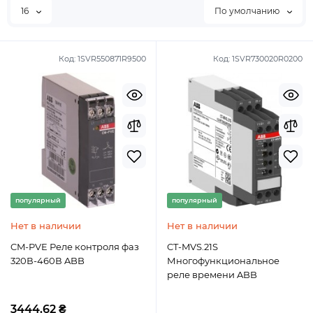
16
По умолчанию
Код:
1SVR550871R9500
Код:
1SVR730020R0200
популярный
популярный
Нет в наличии
Нет в наличии
CM-PVE Реле контроля фаз
CT-MVS.21S
320В-460В ABB
Многофункциональное
реле времени ABB
3444.62 ₴