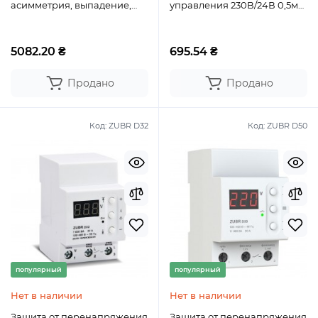
асимметрия, выпадение,
управления 230В/24В 0,5м
задержка времени 0,3 с
HAGER
5082.20 ₴
695.54 ₴
Продано
Продано
Код:
ZUBR D32
Код:
ZUBR D50
популярный
популярный
Нет в наличии
Нет в наличии
Защита от перенапряжения
Защита от перенапряжения