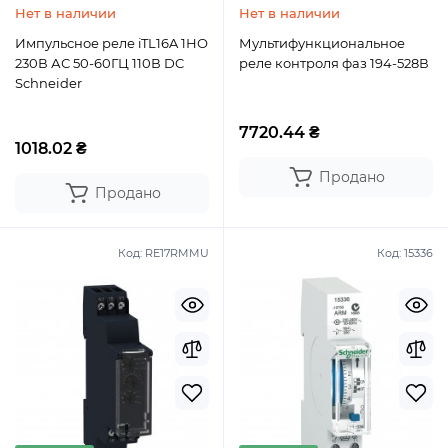
Нет в наличии
Нет в наличии
Импульсное реле iTL16A 1НО
Мультифункциональное
230В АС 50-60ГЦ 110В DC
реле контроля фаз 194-528В
Schneider
7720.44 ₴
1018.02 ₴
Продано
Продано
Код:
RE17RMMU
Код:
15336