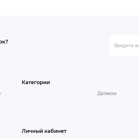
ок?
Категории
е
Датаком
Личный кабинет