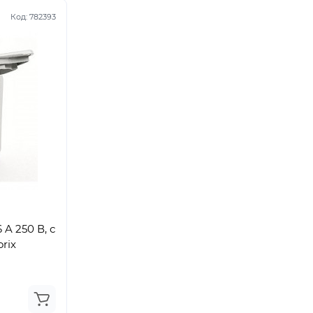
Код:
782393
A 250 В, с
rix