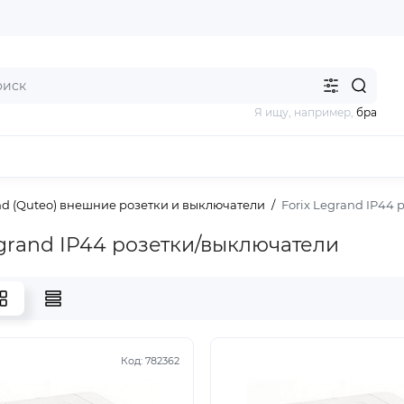
Я ищу, например,
бра
and (Quteo) внешние розетки и выключатели
Forix Legrand IP44
egrand IP44 розетки/выключатели
Код:
782362