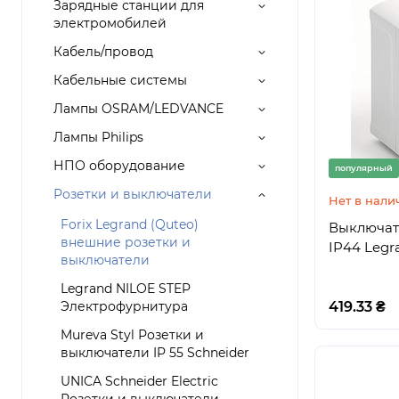
Зарядные станции для
электромобилей
Кабель/провод
Кабельные системы
Лампы OSRAM/LEDVANCE
Лампы Philips
НПО оборудование
популярный
Розетки и выключатели
Нет в нали
Forix Legrand (Quteo)
Выключат
внешние розетки и
IP44 Legra
выключатели
Legrand NILOE STEP
Электрофурнитура
419.33 ₴
Mureva Styl Розетки и
выключатели IP 55 Schneider
UNICA Schneider Electric