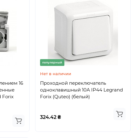
популярный
Нет в наличии
лением 16
Проходной переключатель
оенные
одноклавишный 10А IP44 Legrand
 Forix
Forix (Quteo) (белый)
324.42 ₴