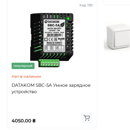
Код:
1151
популярный
популярный
Нет в наличии
Нет в нали
DATAKOM SBC-5A Умное зарядное
DATAKOM
устройство
Высокоэф
устройств
4050.00 ₴
3726.00 ₴