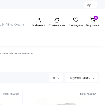
ру
0
з 9 - 18 по будням
Кабинет
Сравнение
Закладки
Корзина
 розетки/выключатели
16
По умолчанию
Код:
782360
Код:
782380