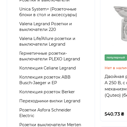
Розетки и выключатели
Unica System+ (Розеточные
блоки в стол и аксессуары)
Valena Legrand Розетки и
выключатели 220
Valena Life/Allure розетки и
выключатели Legrand
Герметичные розетки-
популярный
выключатели PLEXO Legrand
Коллекция Celiane Legrand
Нет в нали
Двойная р
Коллекция розеток ABB
A 250 В, 
Busch-Jaeger и EP
механизмы
Коллекция розеток Berker
(Quteo) (
Переходники-вилки Legrand
Розетки Asfora Schneider
540.73 ₴
Electric
Розетки выключатели Merten