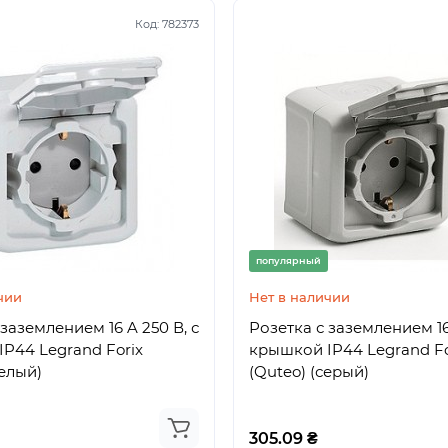
Код:
782373
популярный
чии
Нет в наличии
заземлением 16 A 250 В, с
Розетка с заземлением 16 
P44 Legrand Forix
крышкой IP44 Legrand Fo
белый)
(Quteo) (серый)
305.09 ₴