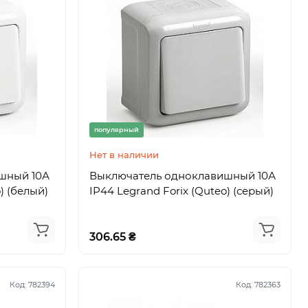
популярный
Нет в наличии
шный 10А
Выключатель одноклавишный 10А
) (белый)
IP44 Legrand Forix (Quteo) (серый)
306.65 ₴
Код:
782394
Код:
782363