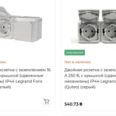
популярный
чии
Нет в наличии
озетка с заземлением 16
Двойная розетка с зазем
с крышкой (сдвоенные
A 250 В, с крышкой (сдв
) IP44 Legrand Forix
механизмы) IP44 Legrand
белый)
(Quteo) (серый)
540.73 ₴