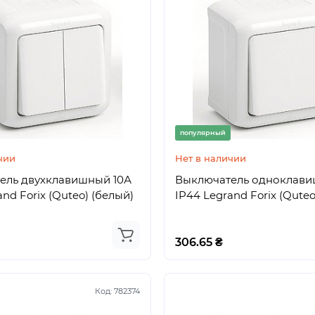
популярный
чии
Нет в наличии
ель двухклавишный 10А
Выключатель одноклави
nd Forix (Quteo) (белый)
IP44 Legrand Forix (Quteo
306.65 ₴
Код:
782374