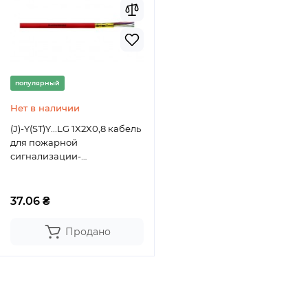
популярный
Нет в наличии
(J)-Y(ST)Y...LG 1X2X0,8 кабель
для пожарной
сигнализации-
BRANDMELDE LG
LappKabel
37.06 ₴
Продано