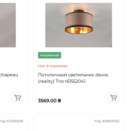
популярный
Нет в наличии
chapeau
Потолочный светильник davos
(reality) Trio r61552041
3569.00 ₴
Код:
612300236
Код:
606900132