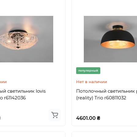
АВР с MPU+J1939
18794.00 ₴
популярный
чии
Нет в наличии
й светильник lovis
Потолочный светильник 
rio r61142036
(reality) Trio r60811032
₴
4601.00 ₴