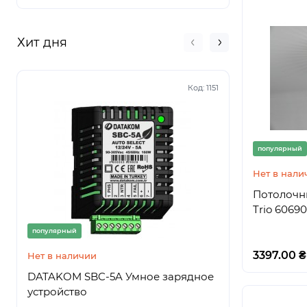
Хит дня
Код:
1151
популярный
Нет в нали
Потолочн
Trio 6069
популярный
популярный
3397.00 ₴
Нет в наличии
Нет в нали
DATAKOM SBC-5A Умное зарядное
DATAKOM
устройство
Высокоэф
устройств