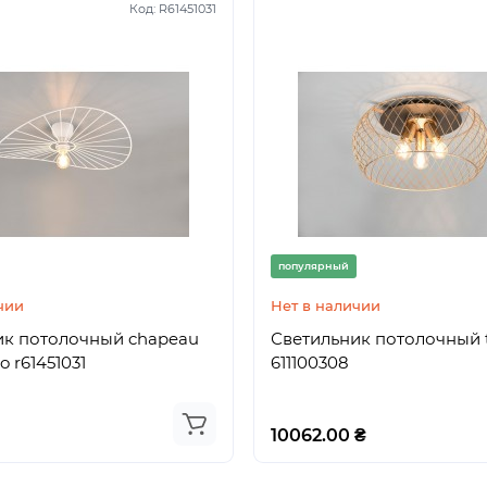
Код:
R61451031
популярный
чии
Нет в наличии
ик потолочный chapeau
Светильник потолочный t
io r61451031
611100308
10062.00 ₴