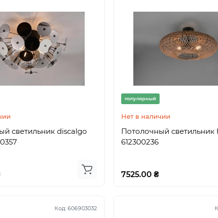
популярный
чии
Нет в наличии
й светильник discalgo
Потолочный светильник h
00357
612300236
₴
7525.00 ₴
Код:
606903032
К