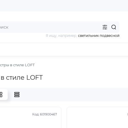
Я ищу, например,
светильник подвесной
стры в стиле LOFT
в стиле LOFT
Код:
601900467