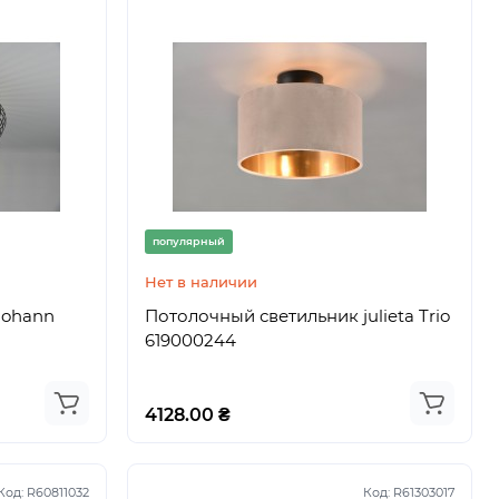
Код:
919
популярный
Нет в наличии
johann
Потолочный светильник julieta Trio
619000244
4128.00 ₴
Код:
R60811032
Код:
R61303017
вигателя/