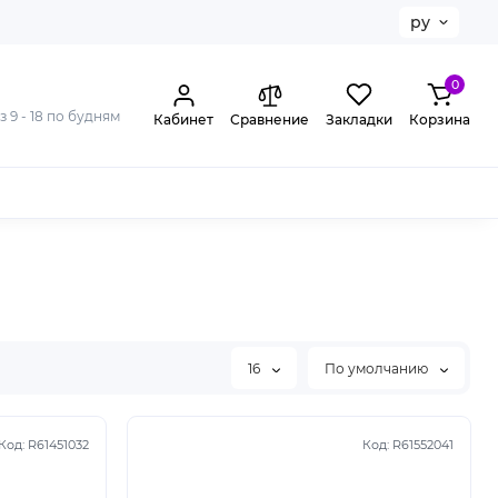
ру
0
з 9 - 18 по будням
Кабинет
Сравнение
Закладки
Корзина
16
По умолчанию
Код:
R61451032
Код:
R61552041