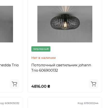
популярный
Нет в наличии
edda Trio
Потолочный светильник johann
Trio 606900132
4816.00 ₴
од:
606905032
Код:
619000244