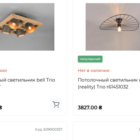
популярный
чии
Нет в наличии
й светильник bell Trio
Потолочный светильник 
7
(reality) Trio r61451032
₴
3827.00 ₴
Код:
609900357