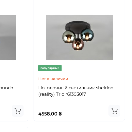
популярный
Нет в наличии
punch
Потолочный светильник sheldon
(reality) Trio r61303017
4558.00 ₴