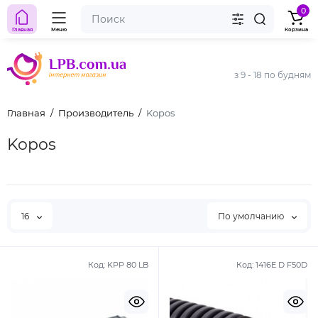
0
Главная
Меню
Корзина
з 9 - 18 по будням
Главная
Производитель
Kopos
Kopos
16
По умолчанию
Код:
KPP 80 LB
Код:
1416E D F50D