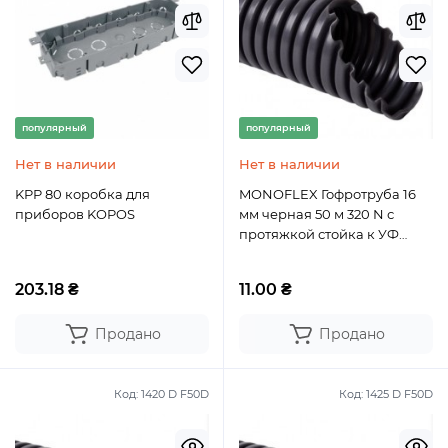
популярный
популярный
Нет в наличии
Нет в наличии
KPP 80 коробка для
MONOFLEX Гофротруба 16
приборов KOPOS
мм черная 50 м 320 N с
протяжкой стойка к УФ
КОПОС
203.18 ₴
11.00 ₴
Продано
Продано
Код:
1420 D F50D
Код:
1425 D F50D