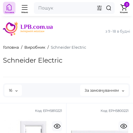
0
Головна
Меню
Кошик
з 9 -18 в будні
Головна
Виробник
Schneider Electric
Schneider Electric
16
За замовчуванням
Код:
EPH5810221
Код:
EPH5800221