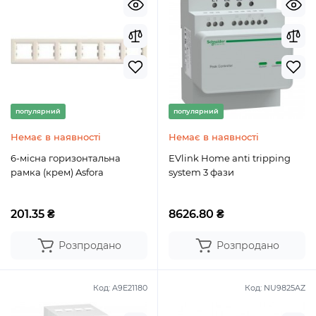
популярний
популярний
Немає в наявності
Немає в наявності
6-місна горизонтальна
EVlink Home anti tripping
рамка (крем) Asfora
system 3 фази
201.35 ₴
8626.80 ₴
Розпродано
Розпродано
Код:
A9E21180
Код:
NU9825AZ