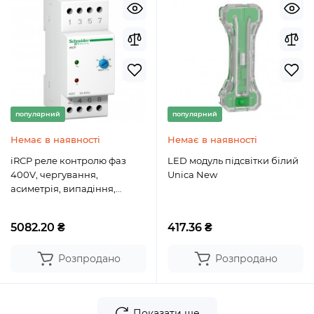
популярний
популярний
Немає в наявності
Немає в наявності
iRCP реле контролю фаз
LED модуль підсвітки білий
400V, чергування,
Unica New
асиметрія, випадіння,
затримка години 0,3 с
5082.20 ₴
417.36 ₴
Розпродано
Розпродано
Показати ще