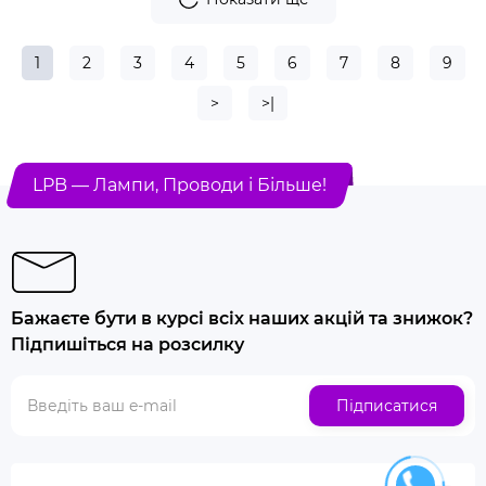
1
2
3
4
5
6
7
8
9
>
>|
LPB — Лампи, Проводи і Більше!
Бажаєте бути в курсі всіх наших акцій та знижок?
Підпишіться на розсилку
Підписатися