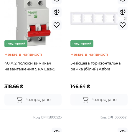
популярний
популярний
Немає в наявності
Немає в наявності
40 А 2 полюси вимикач
5-місцева горизонтальна
навантаження 5 кА Easy9
рамка (білий) Asfora
318.66 ₴
146.64 ₴
Розпродано
Розпродано
Код:
EPH5800523
Код:
EPH5800621