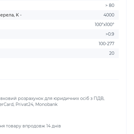
> 80
ерела, K -
4000
100°x100°
>0.9
100-277
20
тівковий розрахунок для юридичних осіб з ПДВ,
terCard, Privat24, Monobank
я товару впродовж 14 днів