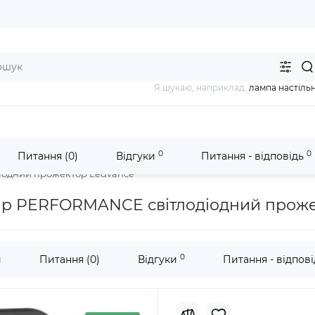
Я шукаю, наприклад,
лампа настіль
0
0
Питання (0)
Відгуки
Питання - відповідь
ники LEDVANCE OSRAM
Ліхтарі Прожектори FLOODLIGHT LedV
іодний прожектор Ledvance
ар PERFORMANCE світлодіодний проже
0
и
Питання (0)
Відгуки
Питання - відпов