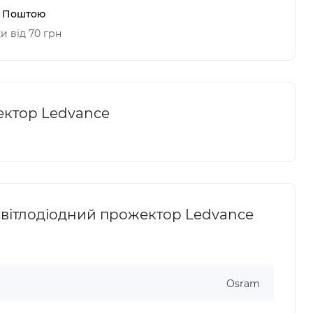
ю Поштою
и від 70 грн
ектор Ledvance
вітлодіодний прожектор Ledvance
Osram