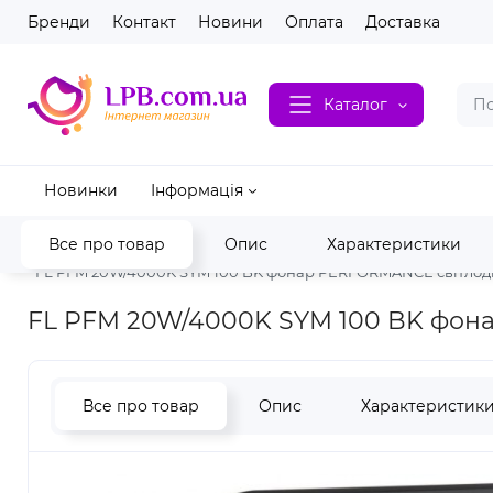
Бренди
Контакт
Новини
Оплата
Доставка
Каталог
Новинки
Інформація
Все про товар
Опис
Характеристики
Головна
Електрика
Лампи OSRAM / LEDVANCE
Світиль
FL PFM 20W/4000K SYM 100 BK фонар PERFORMANCE світлод
FL PFM 20W/4000K SYM 100 BK фон
Все про товар
Опис
Характеристик