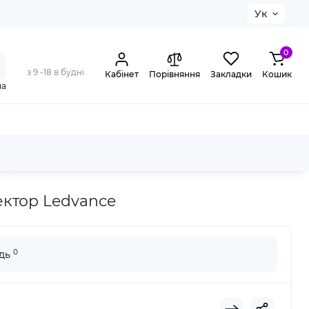
Ук
0
з 9 -18 в будні
Кабінет
Порівняння
Закладки
Кошик
на
ance
ктор Ledvance
0
ідь