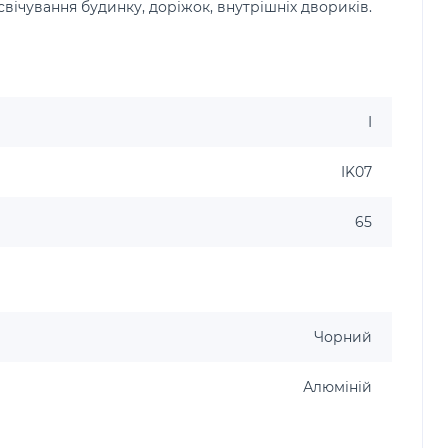
свічування будинку, доріжок, внутрішніх двориків.
I
IK07
65
Чорний
Алюміній